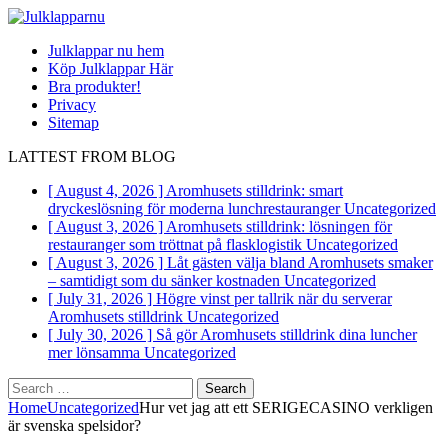
Julklappar nu hem
Köp Julklappar Här
Bra produkter!
Privacy
Sitemap
LATTEST FROM BLOG
[ August 4, 2026 ]
Aromhusets stilldrink: smart
dryckeslösning för moderna lunchrestauranger
Uncategorized
[ August 3, 2026 ]
Aromhusets stilldrink: lösningen för
restauranger som tröttnat på flasklogistik
Uncategorized
[ August 3, 2026 ]
Låt gästen välja bland Aromhusets smaker
– samtidigt som du sänker kostnaden
Uncategorized
[ July 31, 2026 ]
Högre vinst per tallrik när du serverar
Aromhusets stilldrink
Uncategorized
[ July 30, 2026 ]
Så gör Aromhusets stilldrink dina luncher
mer lönsamma
Uncategorized
Search
for:
Home
Uncategorized
Hur vet jag att ett SERIGECASINO verkligen
är svenska spelsidor?