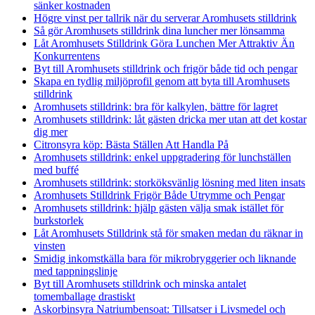
sänker kostnaden
Högre vinst per tallrik när du serverar Aromhusets stilldrink
Så gör Aromhusets stilldrink dina luncher mer lönsamma
Låt Aromhusets Stilldrink Göra Lunchen Mer Attraktiv Än
Konkurrentens
Byt till Aromhusets stilldrink och frigör både tid och pengar
Skapa en tydlig miljöprofil genom att byta till Aromhusets
stilldrink
Aromhusets stilldrink: bra för kalkylen, bättre för lagret
Aromhusets stilldrink: låt gästen dricka mer utan att det kostar
dig mer
Citronsyra köp: Bästa Ställen Att Handla På
Aromhusets stilldrink: enkel uppgradering för lunchställen
med buffé
Aromhusets stilldrink: storköksvänlig lösning med liten insats
Aromhusets Stilldrink Frigör Både Utrymme och Pengar
Aromhusets stilldrink: hjälp gästen välja smak istället för
burkstorlek
Låt Aromhusets Stilldrink stå för smaken medan du räknar in
vinsten
Smidig inkomstkälla bara för mikrobryggerier och liknande
med tappningslinje
Byt till Aromhusets stilldrink och minska antalet
tomemballage drastiskt
Askorbinsyra Natriumbensoat: Tillsatser i Livsmedel och