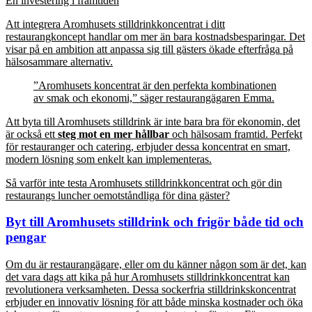
En investering i framtiden
Att integrera Aromhusets stilldrinkkoncentrat i ditt
restaurangkoncept handlar om mer än bara kostnadsbesparingar. Det
visar på en ambition att anpassa sig till gästers ökade efterfråga på
hälsosammare alternativ.
”Aromhusets koncentrat är den perfekta kombinationen
av smak och ekonomi,” säger restaurangägaren Emma.
Att byta till Aromhusets stilldrink är inte bara bra för ekonomin, det
är också ett
steg mot en mer hållbar
och hälsosam framtid. Perfekt
för restauranger och catering, erbjuder dessa koncentrat en smart,
modern lösning som enkelt kan implementeras.
Så varför inte testa Aromhusets stilldrinkkoncentrat och gör din
restaurangs luncher oemotståndliga för dina gäster?
Byt till Aromhusets stilldrink och frigör både tid och
pengar
Om du är restaurangägare, eller om du känner någon som är det, kan
det vara dags att kika på hur Aromhusets stilldrinkkoncentrat kan
revolutionera verksamheten. Dessa sockerfria stilldrinkskoncentrat
erbjuder en innovativ lösning för att både minska kostnader och öka