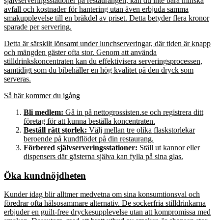
självserveringsstationer på restaurangen, kan du inte bara minska
avfall och kostnader för hantering utan även erbjuda samma
smakupplevelse till en bråkdel av priset. Detta betyder flera kronor
sparade per servering.
Detta är särskilt lönsamt under lunchserveringar, där tiden är knapp
och mängden gäster ofta stor. Genom att använda
stilldrinkskoncentraten kan du effektivisera serveringsprocessen,
samtidigt som du bibehåller en hög kvalitet på den dryck som
serveras.
Så här kommer du igång
Bli medlem:
Gå in på nettogrossisten.se och registrera ditt
företag för att kunna beställa koncentraten.
Beställ rätt storlek:
Välj mellan tre olika flaskstorlekar
beroende på kundflödet på din restaurang.
Förbered självserveringsstationer:
Ställ ut kannor eller
dispensers där gästerna själva kan fylla på sina glas.
Öka kundnöjdheten
Kunder idag blir alltmer medvetna om sina konsumtionsval och
föredrar ofta hälsosammare alternativ. De sockerfria stilldrinkarna
erbjuder en guilt-free dryckesupplevelse utan att kompromissa med