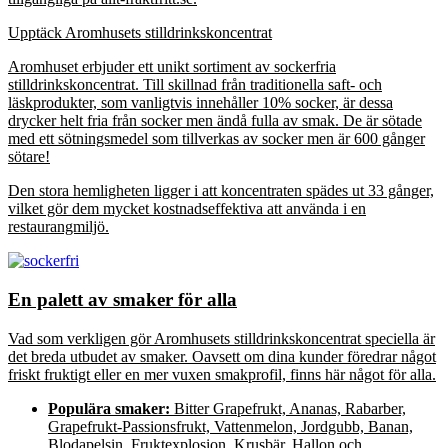
Upptäck Aromhusets stilldrinkskoncentrat
Aromhuset erbjuder ett unikt sortiment av sockerfria
stilldrinkskoncentrat. Till skillnad från traditionella saft- och
läskprodukter, som vanligtvis innehåller 10% socker, är dessa
drycker helt fria från socker men ändå fulla av smak. De är sötade
med ett sötningsmedel som tillverkas av socker men är 600 gånger
sötare!
Den stora hemligheten ligger i att koncentraten spädes ut 33 gånger,
vilket gör dem mycket kostnadseffektiva att använda i en
restaurangmiljö.
En palett av smaker för alla
Vad som verkligen gör Aromhusets stilldrinkskoncentrat speciella är
det breda utbudet av smaker. Oavsett om dina kunder föredrar något
friskt fruktigt eller en mer vuxen smakprofil, finns här något för alla.
Populära smaker:
Bitter Grapefrukt, Ananas, Rabarber,
Grapefrukt-Passionsfrukt, Vattenmelon, Jordgubb, Banan,
Blodapelsin, Fruktexplosion, Krusbär, Hallon och