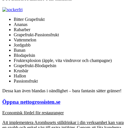
Bitter Grapefrukt
Ananas
Rabarber
Grapefrukt-Passionsfrukt
Vattenmelon
Jordgubb
Banan
Blodapelsin
Fruktexplosion (äpple, vita vindruvor och champagne)
Grapefrukt-Blodapelsin
Krusbär
Hallon
Passionsfrukt
Dessa kan även blandas i oändlighet – bara fantasin sätter gränser!
Öppna nettogrossisten.se
Economisk fördel för restauranger
Att implementera Aromhusets stilldrinkar i din verksamhet kan vara
en snabb och enkel väg till extra intäkter. Genom att låta kunderna