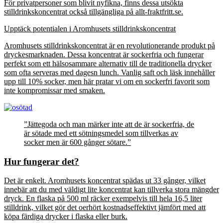
För privatpersoner som blivit nyfikna, finns dessa utsökta
stilldrinkskoncentrat också tillgängliga på allt-fraktfritt.se.
Upptäck potentialen i Aromhusets stilldrinkskoncentrat
Aromhusets stilldrinkskoncentrat är en revolutionerande produkt på
dryckesmarknaden. Dessa koncentrat är sockerfria och fungerar
perfekt som ett hälsosammare alternativ till de traditionella drycker
som ofta serveras med dagesn lunch. Vanlig saft och läsk innehåller
upp till 10% socker, men här pratar vi om en sockerfri favorit som
inte kompromissar med smaken.
”Jättegoda och man märker inte att de är sockerfria, de
är sötade med ett sötningsmedel som tillverkas av
socker men är 600 gånger sötare.”
Hur fungerar det?
Det är enkelt. Aromhusets koncentrat spädas ut 33 gånger, vilket
innebär att du med väldigt lite koncentrat kan tillverka stora mängder
dryck. En flaska på 500 ml räcker exempelvis till hela 16,5 liter
stilldrink, vilket gör det oerhört kostnadseffektivt jämfört med att
köpa färdiga drycker i flaska eller burk.