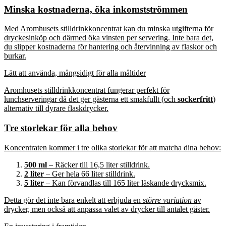
Minska kostnaderna, öka inkomstströmmen
Med Aromhusets stilldrinkkoncentrat kan du minska utgifterna för
dryckesinköp och därmed öka vinsten per servering. Inte bara det,
du slipper kostnaderna för hantering och återvinning av flaskor och
burkar.
Lätt att använda, mångsidigt för alla måltider
Aromhusets stilldrinkkoncentrat fungerar perfekt för
lunchserveringar då det ger gästerna ett smakfullt (och
sockerfritt
)
alternativ till dyrare flaskdrycker.
Tre storlekar för alla behov
Koncentraten kommer i tre olika storlekar för att matcha dina behov:
500 ml
– Räcker till 16,5 liter stilldrink.
2 liter
– Ger hela 66 liter stilldrink.
5 liter
– Kan förvandlas till 165 liter läskande drycksmix.
Detta gör det inte bara enkelt att erbjuda en
större variation
av
drycker, men också att anpassa valet av drycker till antalet gäster.