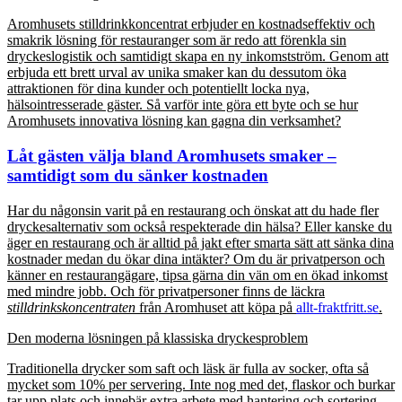
Aromhusets stilldrinkkoncentrat erbjuder en kostnadseffektiv och
smakrik lösning för restauranger som är redo att förenkla sin
dryckeslogistik och samtidigt skapa en ny inkomstström. Genom att
erbjuda ett brett urval av unika smaker kan du dessutom öka
attraktionen för dina kunder och potentiellt locka nya,
hälsointresserade gäster. Så varför inte göra ett byte och se hur
Aromhusets innovativa lösning kan gagna din verksamhet?
Låt gästen välja bland Aromhusets smaker –
samtidigt som du sänker kostnaden
Har du någonsin varit på en restaurang och önskat att du hade fler
dryckesalternativ som också respekterade din hälsa? Eller kanske du
äger en restaurang och är alltid på jakt efter smarta sätt att sänka dina
kostnader medan du ökar dina intäkter? Om du är privatperson och
känner en restaurangägare, tipsa gärna din vän om en ökad inkomst
med mindre jobb. Och för privatpersoner finns de läckra
stilldrinkskoncentraten
från Aromhuset att köpa på
allt-fraktfritt.se
.
Den moderna lösningen på klassiska dryckesproblem
Traditionella drycker som saft och läsk är fulla av socker, ofta så
mycket som 10% per servering. Inte nog med det, flaskor och burkar
tar upp plats och innebär extra arbete med hantering och sortering.