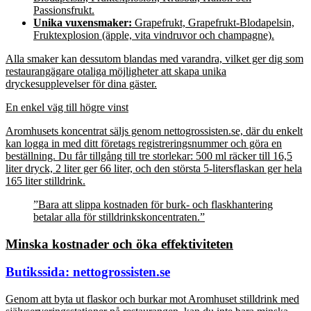
Passionsfrukt.
Unika vuxensmaker:
Grapefrukt, Grapefrukt-Blodapelsin,
Fruktexplosion (äpple, vita vindruvor och champagne).
Alla smaker kan dessutom blandas med varandra, vilket ger dig som
restaurangägare otaliga möjligheter att skapa unika
dryckesupplevelser för dina gäster.
En enkel väg till högre vinst
Aromhusets koncentrat säljs genom nettogrossisten.se, där du enkelt
kan logga in med ditt företags registreringsnummer och göra en
beställning. Du får tillgång till tre storlekar: 500 ml räcker till 16,5
liter dryck, 2 liter ger 66 liter, och den största 5-litersflaskan ger hela
165 liter stilldrink.
”Bara att slippa kostnaden för burk- och flaskhantering
betalar alla för stilldrinkskoncentraten.”
Minska kostnader och öka effektiviteten
Butikssida: nettogrossisten.se
Genom att byta ut flaskor och burkar mot Aromhuset stilldrink med