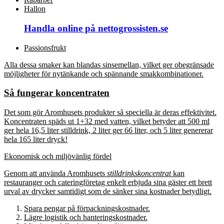
Hallon
Handla online på nettogrossisten.se
Passionsfrukt
Alla dessa smaker kan blandas sinsemellan, vilket ger obegränsade
möjligheter för nytänkande och spännande smakkombinationer.
Så fungerar koncentraten
Det som gör Aromhusets produkter så speciella är deras effektivitet.
Koncentraten späds ut 1+32 med vatten, vilket betyder att 500 ml
ger hela 16,5 liter stilldrink, 2 liter ger 66 liter, och 5 liter genererar
hela 165 liter dryck!
Ekonomisk och miljövänlig fördel
Genom att använda Aromhusets
stilldrinkskoncentrat
kan
restauranger och cateringföretag enkelt erbjuda sina gäster ett brett
urval av drycker samtidigt som de sänker sina kostnader betydligt.
Spara pengar på förpackningskostnader.
Lägre logistik och hanteringskostnader.