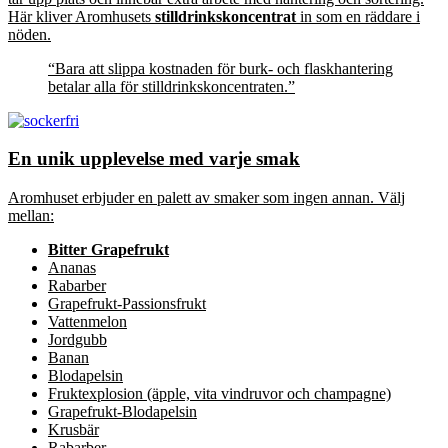
Här kliver Aromhusets
stilldrinkskoncentrat
in som en räddare i
nöden.
“Bara att slippa kostnaden för burk- och flaskhantering
betalar alla för stilldrinkskoncentraten.”
En unik upplevelse med varje smak
Aromhuset erbjuder en palett av smaker som ingen annan. Välj
mellan:
Bitter Grapefrukt
Ananas
Rabarber
Grapefrukt-Passionsfrukt
Vattenmelon
Jordgubb
Banan
Blodapelsin
Fruktexplosion (äpple, vita vindruvor och champagne)
Grapefrukt-Blodapelsin
Krusbär
Rabarber