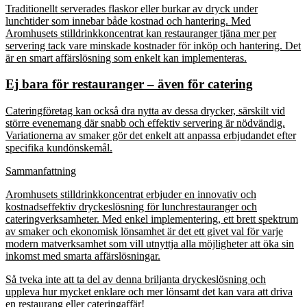
Traditionellt serverades flaskor eller burkar av dryck under
lunchtider som innebar både kostnad och hantering. Med
Aromhusets stilldrinkkoncentrat kan restauranger tjäna mer per
servering tack vare minskade kostnader för inköp och hantering. Det
är en smart affärslösning som enkelt kan implementeras.
Ej bara för restauranger – även för catering
Cateringföretag kan också dra nytta av dessa drycker, särskilt vid
större evenemang där snabb och effektiv servering är nödvändig.
Variationerna av smaker gör det enkelt att anpassa erbjudandet efter
specifika kundönskemål.
Sammanfattning
Aromhusets stilldrinkkoncentrat erbjuder en innovativ och
kostnadseffektiv dryckeslösning för lunchrestauranger och
cateringverksamheter. Med enkel implementering, ett brett spektrum
av smaker och ekonomisk lönsamhet är det ett givet val för varje
modern matverksamhet som vill utnyttja alla möjligheter att öka sin
inkomst med smarta affärslösningar.
Så tveka inte att ta del av denna briljanta dryckeslösning och
uppleva hur mycket enklare och mer lönsamt det kan vara att driva
en restaurang eller cateringaffär!