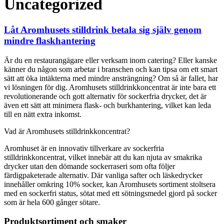
Uncategorized
Låt Aromhusets stilldrink betala sig själv genom
mindre flaskhantering
Är du en restaurangägare eller verksam inom catering? Eller kanske
känner du någon som arbetar i branschen och kan tipsa om ett smart
sätt att öka intäkterna med mindre ansträngning? Om så är fallet, har
vi lösningen för dig. Aromhusets stilldrinkkoncentrat är inte bara ett
revolutionerande och gott alternativ för sockerfria drycker, det är
även ett sätt att minimera flask- och burkhantering, vilket kan leda
till en nätt extra inkomst.
Vad är Aromhusets stilldrinkkoncentrat?
Aromhuset är en innovativ tillverkare av sockerfria
stilldrinkkoncentrat, vilket innebär att du kan njuta av smakrika
drycker utan den dömande sockerraseri som ofta följer
färdigpaketerade alternativ. Där vanliga safter och läskedrycker
innehåller omkring 10% socker, kan Aromhusets sortiment stoltsera
med en sockerfri status, sötat med ett sötningsmedel gjord på socker
som är hela 600 gånger sötare.
Produktsortiment och smaker