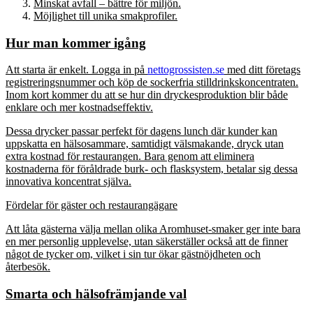
Minskat avfall – bättre för miljön.
Möjlighet till unika smakprofiler.
Hur man kommer igång
Att starta är enkelt. Logga in på
nettogrossisten.se
med ditt företags
registreringsnummer och köp de sockerfria stilldrinkskoncentraten.
Inom kort kommer du att se hur din dryckesproduktion blir både
enklare och mer kostnadseffektiv.
Dessa drycker passar perfekt för dagens lunch där kunder kan
uppskatta en hälsosammare, samtidigt välsmakande, dryck utan
extra kostnad för restaurangen. Bara genom att eliminera
kostnaderna för föråldrade burk- och flasksystem, betalar sig dessa
innovativa koncentrat själva.
Fördelar för gäster och restaurangägare
Att låta gästerna välja mellan olika Aromhuset-smaker ger inte bara
en mer personlig upplevelse, utan säkerställer också att de finner
något de tycker om, vilket i sin tur ökar gästnöjdheten och
återbesök.
Smarta och hälsofrämjande val