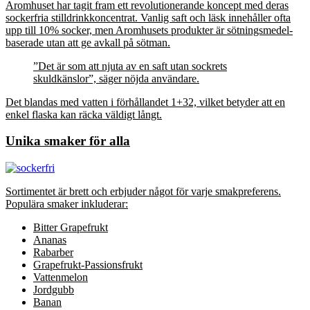
Aromhuset har tagit fram ett revolutionerande koncept med deras
sockerfria stilldrinkkoncentrat. Vanlig saft och läsk innehåller ofta
upp till 10% socker, men Aromhusets produkter är sötningsmedel-
baserade utan att ge avkall på sötman.
”Det är som att njuta av en saft utan sockrets
skuldkänslor”, säger nöjda användare.
Det blandas med vatten i förhållandet 1+32, vilket betyder att en
enkel flaska kan räcka väldigt långt.
Unika smaker för alla
Sortimentet är brett och erbjuder något för varje smakpreferens.
Populära smaker inkluderar:
Bitter Grapefrukt
Ananas
Rabarber
Grapefrukt-Passionsfrukt
Vattenmelon
Jordgubb
Banan