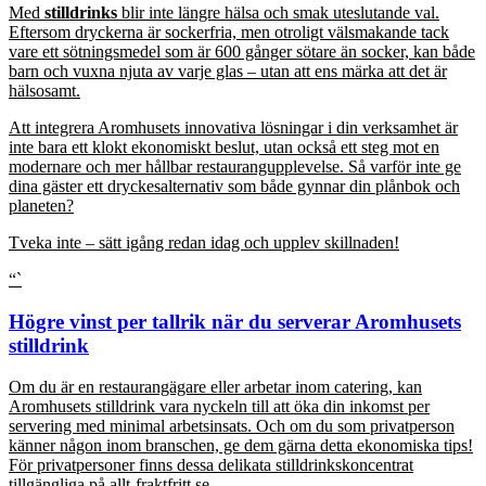
Med
stilldrinks
blir inte längre hälsa och smak uteslutande val.
Eftersom dryckerna är sockerfria, men otroligt välsmakande tack
vare ett sötningsmedel som är 600 gånger sötare än socker, kan både
barn och vuxna njuta av varje glas – utan att ens märka att det är
hälsosamt.
Att integrera Aromhusets innovativa lösningar i din verksamhet är
inte bara ett klokt ekonomiskt beslut, utan också ett steg mot en
modernare och mer hållbar restaurangupplevelse. Så varför inte ge
dina gäster ett dryckesalternativ som både gynnar din plånbok och
planeten?
Tveka inte – sätt igång redan idag och upplev skillnaden!
“`
Högre vinst per tallrik när du serverar Aromhusets
stilldrink
Om du är en restaurangägare eller arbetar inom catering, kan
Aromhusets stilldrink vara nyckeln till att öka din inkomst per
servering med minimal arbetsinsats. Och om du som privatperson
känner någon inom branschen, ge dem gärna detta ekonomiska tips!
För privatpersoner finns dessa delikata stilldrinkskoncentrat
tillgängliga på allt-fraktfritt.se.