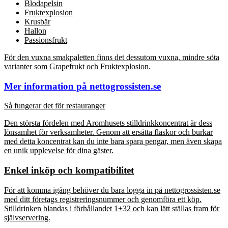
Blodapelsin
Fruktexplosion
Krusbär
Hallon
Passionsfrukt
För den vuxna smakpaletten finns det dessutom vuxna, mindre söta
varianter som Grapefrukt och Fruktexplosion.
Mer information på nettogrossisten.se
Så fungerar det för restauranger
Den största fördelen med Aromhusets stilldrinkkoncentrat är dess
lönsamhet för verksamheter. Genom att ersätta flaskor och burkar
med detta koncentrat kan du inte bara spara pengar, men även skapa
en unik upplevelse för dina gäster.
Enkel inköp och kompatibilitet
För att komma igång behöver du bara logga in på nettogrossisten.se
med ditt företags registreringsnummer och genomföra ett köp.
Stilldrinken blandas i förhållandet 1+32 och kan lätt ställas fram för
självservering.