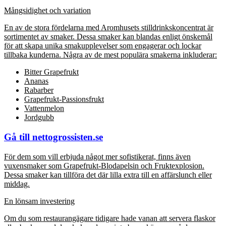
Mångsidighet och variation
En av de stora fördelarna med Aromhusets stilldrinkskoncentrat är
sortimentet av smaker. Dessa smaker kan blandas enligt önskemål
för att skapa unika smakupplevelser som engagerar och lockar
tillbaka kunderna. Några av de mest populära smakerna inkluderar:
Bitter Grapefrukt
Ananas
Rabarber
Grapefrukt-Passionsfrukt
Vattenmelon
Jordgubb
Gå till nettogrossisten.se
För dem som vill erbjuda något mer sofistikerat, finns även
vuxensmaker som Grapefrukt-Blodapelsin och Fruktexplosion.
Dessa smaker kan tillföra det där lilla extra till en affärslunch eller
middag.
En lönsam investering
Om du som restaurangägare tidigare hade vanan att servera flaskor