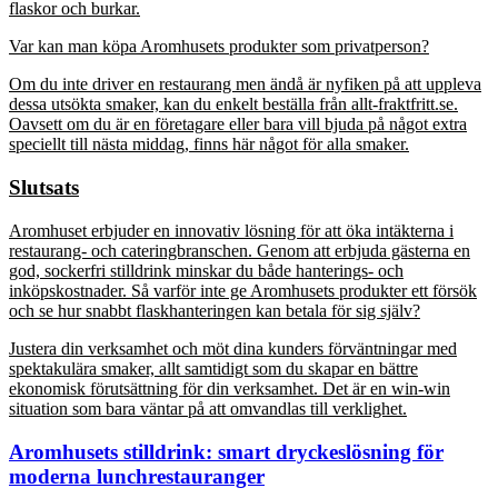
flaskor och burkar.
Var kan man köpa Aromhusets produkter som privatperson?
Om du inte driver en restaurang men ändå är nyfiken på att uppleva
dessa utsökta smaker, kan du enkelt beställa från allt-fraktfritt.se.
Oavsett om du är en företagare eller bara vill bjuda på något extra
speciellt till nästa middag, finns här något för alla smaker.
Slutsats
Aromhuset erbjuder en innovativ lösning för att öka intäkterna i
restaurang- och cateringbranschen. Genom att erbjuda gästerna en
god, sockerfri stilldrink minskar du både hanterings- och
inköpskostnader. Så varför inte ge Aromhusets produkter ett försök
och se hur snabbt flaskhanteringen kan betala för sig själv?
Justera din verksamhet och möt dina kunders förväntningar med
spektakulära smaker, allt samtidigt som du skapar en bättre
ekonomisk förutsättning för din verksamhet. Det är en win-win
situation som bara väntar på att omvandlas till verklighet.
Aromhusets stilldrink: smart dryckeslösning för
moderna lunchrestauranger