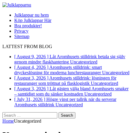
Julklappar nu hem
Köp Julklappar Här
Bra produkter!
Privacy
Sitemap
LATTEST FROM BLOG
[ August 9, 2026 ]
Låt Aromhusets stilldrink betala sig själv
genom mindre flaskhantering
Uncategorized
[ August 4, 2026 ]
Aromhusets stilldrink: smart
dryckeslösning för moderna lunchrestauranger
Uncategorized
[ August 3, 2026 ]
Aromhusets stilldrink: lösningen för
restauranger som tröttnat på flasklogistik
Uncategorized
[ August 3, 2026 ]
Låt gästen välja bland Aromhusets smaker
– samtidigt som du sänker kostnaden
Uncategorized
[ July 31, 2026 ]
Högre vinst per tallrik när du serverar
Aromhusets stilldrink
Uncategorized
Search
for:
Home
Uncategorized