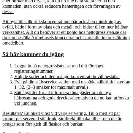
eller burkar med dryck, kan du nu inte bara skära ner på den
kostnaden, utan också reducera hanteringen och förvaringen av
dessa.
Att byta till stilldrinkskoncentrat innebär också en minskning av
avfall, både i form av plast och metall, och bidrar till en mer hållbar
verksamhet. Allt du behöver är ett konto hos nettogrossisten.se där
du kan beställa Aromhusets koncentrat och starta din inkomstökning
omedelbart.
Så här kommer du igång
Logga in på nettogrossisten.se med ditt företags
registreringsnummer.
Välj de sorter och den mängd koncentrat du vill beställa.
Fyll på din självservice station med utspädd stilldrink i styrkan
1+32. (2–3 smaker för maximalt urval.)
Sätt åtgärder för att informera dina gäster om de nya,
hälsosamma och goda dryckesalternativen de nu kan utforska
vid lunchen.
Resultatet? En ökad vinst vid varje servering. Till o med ett par
kronor per serverad stilldrink går direkt tillbaka till er, och det är
pengar som förr gick till flaskor och burkar.