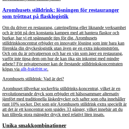
Aromhusets stilldrink: lösningen för restauranger
som tröttnat på flasklogistik
Om du driver en restaurang, cateringfirma eller liknande verksamhet
och är trött på den konstanta kampen med att hantera flaskor och
burkar, har vi ett spännande tips för dig. Aromhusets
stilldrinkkoncentrat erbjuder en innovativ lösning som inte bara kan
förenkla din dryckeslogistik utan även ge en extra inkomstström.
Och om du är privatperson och har en vän som äger en restaurang,
varför inte tipsa dem om hur de kan öka sin inkomst med mindre
arbete? För privatpersoner kan de frestande stilldrinkskoncentraten
köpas via
allt-fraktfritt.se
.
Aromhusets stilldrink: Vad är det?
Aromhuset tillverkar sockerfria stilldrinks-koncentrat, vilket är en
revolutionerande dryck som erbjuder ett hälsosammare alternativ
jämfört med traditionella läskedrycker och safter som ofta innehåller
runt 10% socker. Det som gör Aromhusets stilldrink extra speciellt är
att det är ett koncentrat som spädes 33 gånger, vilket innebär att du
kan tillreda stora mängder dryck med relativt liten insats.
Unika smakkombinationer