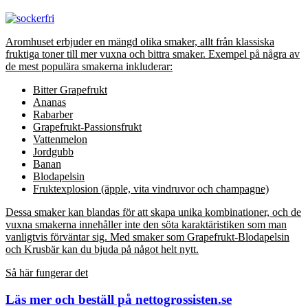
Aromhuset erbjuder en mängd olika smaker, allt från klassiska
fruktiga toner till mer vuxna och bittra smaker. Exempel på några av
de mest populära smakerna inkluderar:
Bitter Grapefrukt
Ananas
Rabarber
Grapefrukt-Passionsfrukt
Vattenmelon
Jordgubb
Banan
Blodapelsin
Fruktexplosion (äpple, vita vindruvor och champagne)
Dessa smaker kan blandas för att skapa unika kombinationer, och de
vuxna smakerna innehåller inte den söta karaktäristiken som man
vanligtvis förväntar sig. Med smaker som Grapefrukt-Blodapelsin
och Krusbär kan du bjuda på något helt nytt.
Så här fungerar det
Läs mer och beställ på nettogrossisten.se