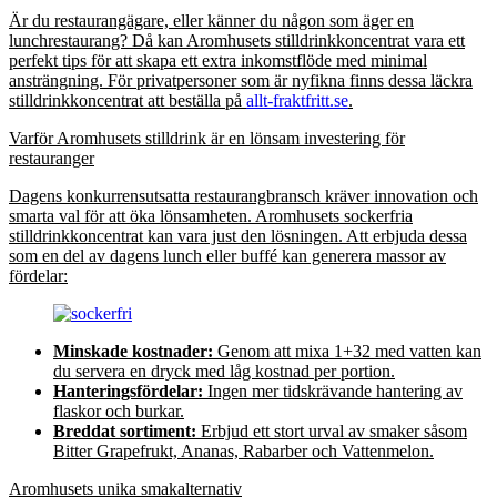
Är du restaurangägare, eller känner du någon som äger en
lunchrestaurang? Då kan Aromhusets stilldrinkkoncentrat vara ett
perfekt tips för att skapa ett extra inkomstflöde med minimal
ansträngning. För privatpersoner som är nyfikna finns dessa läckra
stilldrinkkoncentrat att beställa på
allt-fraktfritt.se
.
Varför Aromhusets stilldrink är en lönsam investering för
restauranger
Dagens konkurrensutsatta restaurangbransch kräver innovation och
smarta val för att öka lönsamheten. Aromhusets sockerfria
stilldrinkkoncentrat kan vara just den lösningen. Att erbjuda dessa
som en del av dagens lunch eller buffé kan generera massor av
fördelar:
Minskade kostnader:
Genom att mixa 1+32 med vatten kan
du servera en dryck med låg kostnad per portion.
Hanteringsfördelar:
Ingen mer tidskrävande hantering av
flaskor och burkar.
Breddat sortiment:
Erbjud ett stort urval av smaker såsom
Bitter Grapefrukt, Ananas, Rabarber och Vattenmelon.
Aromhusets unika smakalternativ