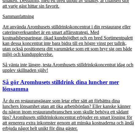
smaken. Dessutom, med ett brett utbud av smaker, är chansen stor
att varje gäst hittar sin favorit.
Sammanfattning
Att använda Aromhusets stilldrinkskoncentrat i din restaurang eller
cateringverksamhet är en smart affärsstrategi. Med
kostnadsbesparingar, ökad kundnöjdhet och en bred Sortimentpalett
kan dessa koncentrat inte bara bidra till en högre vinst per tallrik,
utan också positionera ditt varumärke som ett som bryr sig om både
miljö och kundupplevelse.
Så vänta inte längre, testa Aromhusets stilldrinkskoncentrat idag och
upplev skillnaden själv!
Så gör Aromhusets stilldrink dina luncher mer
lönsamma
Är du en restaurangägare som letar efter sätt att förbättra dina
lunchers lönsamhet utan att öka arbetsbördan? Eller kanske känner
du någon inom restaurangbranschen som skulle behöva ett sådant
tips? Aromhusets stilldrinkskoncentrat erbjuder en smart lösning för
att generera extra inkomster genom att minska kostnaderna och ändå
erbjuda något helt unikt för dina gäster.