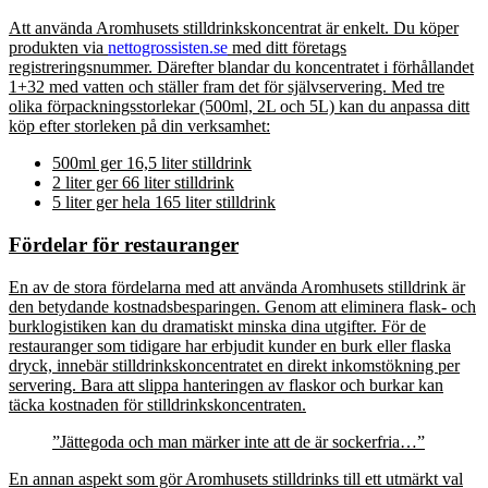
Att använda Aromhusets stilldrinkskoncentrat är enkelt. Du köper
produkten via
nettogrossisten.se
med ditt företags
registreringsnummer. Därefter blandar du koncentratet i förhållandet
1+32 med vatten och ställer fram det för självservering. Med tre
olika förpackningsstorlekar (500ml, 2L och 5L) kan du anpassa ditt
köp efter storleken på din verksamhet:
500ml ger 16,5 liter stilldrink
2 liter ger 66 liter stilldrink
5 liter ger hela 165 liter stilldrink
Fördelar för restauranger
En av de stora fördelarna med att använda Aromhusets stilldrink är
den betydande kostnadsbesparingen. Genom att eliminera flask- och
burklogistiken kan du dramatiskt minska dina utgifter. För de
restauranger som tidigare har erbjudit kunder en burk eller flaska
dryck, innebär stilldrinkskoncentratet en direkt inkomstökning per
servering. Bara att slippa hanteringen av flaskor och burkar kan
täcka kostnaden för stilldrinkskoncentraten.
”Jättegoda och man märker inte att de är sockerfria…”
En annan aspekt som gör Aromhusets stilldrinks till ett utmärkt val