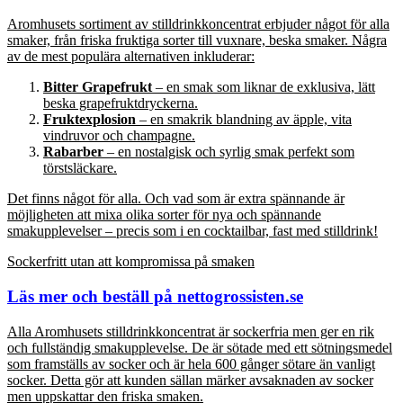
Aromhusets sortiment av stilldrinkkoncentrat erbjuder något för alla
smaker, från friska fruktiga sorter till vuxnare, beska smaker. Några
av de mest populära alternativen inkluderar:
Bitter Grapefrukt
– en smak som liknar de exklusiva, lätt
beska grapefruktdryckerna.
Fruktexplosion
– en smakrik blandning av äpple, vita
vindruvor och champagne.
Rabarber
– en nostalgisk och syrlig smak perfekt som
törstsläckare.
Det finns något för alla. Och vad som är extra spännande är
möjligheten att mixa olika sorter för nya och spännande
smakupplevelser – precis som i en cocktailbar, fast med stilldrink!
Sockerfritt utan att kompromissa på smaken
Läs mer och beställ på nettogrossisten.se
Alla Aromhusets stilldrinkkoncentrat är sockerfria men ger en rik
och fullständig smakupplevelse. De är sötade med ett sötningsmedel
som framställs av socker och är hela 600 gånger sötare än vanligt
socker. Detta gör att kunden sällan märker avsaknaden av socker
men uppskattar den friska smaken.