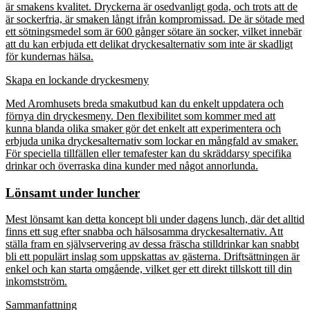
är smakens kvalitet. Dryckerna är osedvanligt goda, och trots att de
är sockerfria, är smaken långt ifrån kompromissad. De är sötade med
ett sötningsmedel som är 600 gånger sötare än socker, vilket innebär
att du kan erbjuda ett delikat dryckesalternativ som inte är skadligt
för kundernas hälsa.
Skapa en lockande dryckesmeny
Med Aromhusets breda smakutbud kan du enkelt uppdatera och
förnya din dryckesmeny. Den flexibilitet som kommer med att
kunna blanda olika smaker gör det enkelt att experimentera och
erbjuda unika dryckesalternativ som lockar en mångfald av smaker.
För speciella tillfällen eller temafester kan du skräddarsy specifika
drinkar och överraska dina kunder med något annorlunda.
Lönsamt under luncher
Mest lönsamt kan detta koncept bli under dagens lunch, där det alltid
finns ett sug efter snabba och hälsosamma dryckesalternativ. Att
ställa fram en självservering av dessa fräscha stilldrinkar kan snabbt
bli ett populärt inslag som uppskattas av gästerna. Driftsättningen är
enkel och kan starta omgående, vilket ger ett direkt tillskott till din
inkomstström.
Sammanfattning