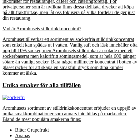
inkomster för restauranger, cafeer och cateringföretag. För
privatpersoner som är nyfikna finns dessa delikata drycker att köpa
på allt-fraktfritt.se, men låt oss fokusera på vilka fördelar de ger just
din restaurang.
Vad är Aromhusets stilldrinkkoncentrat?
Aromhuset tillverkar ett sortiment av sockerfria stilldrinkkoncentrat
som enkelt kan spädas ut i vatten. Vanlig saft och läsk innehåller ofta
upp till 10% socker, men Aromhusets stilldrinkar är sötade med ett
sockerbaserat men kalorifritt sötningsmedel, som är hela 600 gånger
sötare än vanligt socker. Bara några millimeter koncentrat i botten av
glaset räcker för att skapa en smakfull dryck som dina kunder
kommer att älska.
Unika smaker för alla tillfällen
Aromhusets sortiment av stilldrinkskoncentrat erbjuder en uppsjö av
unika smakkombinationer som annars inte hittas på marknaden.
Bland de mest populära smakerna finns:
Bitter Grapefrukt
Ananas