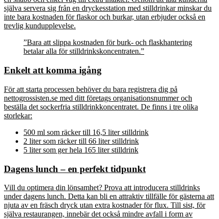
själva servera sig från en dryckesstation med stilldrinkar minskar du
inte bara kostnaden för flaskor och burkar, utan erbjuder också en
trevlig kundupplevelse.
”Bara att slippa kostnaden för burk- och flaskhantering
betalar alla för stilldrinkskoncentraten.”
Enkelt att komma igång
För att starta processen behöver du bara registrera dig på
nettogrossisten.se med ditt företags organisationsnummer och
beställa det sockerfria stilldrinkkoncentratet. De finns i tre olika
storlekar:
500 ml som räcker till 16,5 liter stilldrink
2 liter som räcker till 66 liter stilldrink
5 liter som ger hela 165 liter stilldrink
Dagens lunch – en perfekt tidpunkt
Vill du optimera din lönsamhet? Prova att introducera stilldrinks
under dagens lunch. Detta kan bli en attraktiv tillfälle för gästerna att
njuta av en fräsch dryck utan extra kostnader för flux. Till sist, för
själva restaurangen, innebär det också mindre avfall i form av