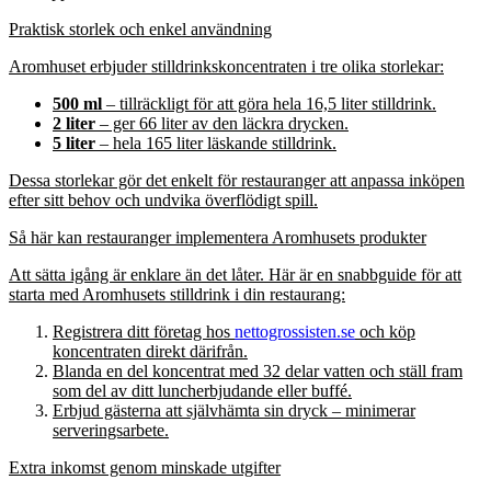
Praktisk storlek och enkel användning
Aromhuset erbjuder stilldrinkskoncentraten i tre olika storlekar:
500 ml
– tillräckligt för att göra hela 16,5 liter stilldrink.
2 liter
– ger 66 liter av den läckra drycken.
5 liter
– hela 165 liter läskande stilldrink.
Dessa storlekar gör det enkelt för restauranger att anpassa inköpen
efter sitt behov och undvika överflödigt spill.
Så här kan restauranger implementera Aromhusets produkter
Att sätta igång är enklare än det låter. Här är en snabbguide för att
starta med Aromhusets stilldrink i din restaurang:
Registrera ditt företag hos
nettogrossisten.se
och köp
koncentraten direkt därifrån.
Blanda en del koncentrat med 32 delar vatten och ställ fram
som del av ditt luncherbjudande eller buffé.
Erbjud gästerna att självhämta sin dryck – minimerar
serveringsarbete.
Extra inkomst genom minskade utgifter