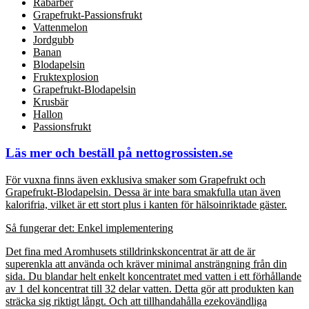
Rabarber
Grapefrukt-Passionsfrukt
Vattenmelon
Jordgubb
Banan
Blodapelsin
Fruktexplosion
Grapefrukt-Blodapelsin
Krusbär
Hallon
Passionsfrukt
Läs mer och beställ på nettogrossisten.se
För vuxna finns även exklusiva smaker som Grapefrukt och
Grapefrukt-Blodapelsin. Dessa är inte bara smakfulla utan även
kalorifria, vilket är ett stort plus i kanten för hälsoinriktade gäster.
Så fungerar det: Enkel implementering
Det fina med Aromhusets stilldrinkskoncentrat är att de är
superenkla att använda och kräver minimal ansträngning från din
sida. Du blandar helt enkelt koncentratet med vatten i ett förhållande
av 1 del koncentrat till 32 delar vatten. Detta gör att produkten kan
sträcka sig riktigt långt. Och att tillhandahålla ezekovändliga