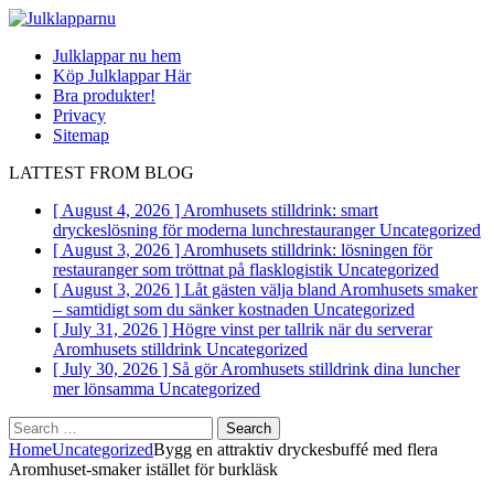
Julklappar nu hem
Köp Julklappar Här
Bra produkter!
Privacy
Sitemap
LATTEST FROM BLOG
[ August 4, 2026 ]
Aromhusets stilldrink: smart
dryckeslösning för moderna lunchrestauranger
Uncategorized
[ August 3, 2026 ]
Aromhusets stilldrink: lösningen för
restauranger som tröttnat på flasklogistik
Uncategorized
[ August 3, 2026 ]
Låt gästen välja bland Aromhusets smaker
– samtidigt som du sänker kostnaden
Uncategorized
[ July 31, 2026 ]
Högre vinst per tallrik när du serverar
Aromhusets stilldrink
Uncategorized
[ July 30, 2026 ]
Så gör Aromhusets stilldrink dina luncher
mer lönsamma
Uncategorized
Search
for:
Home
Uncategorized
Bygg en attraktiv dryckesbuffé med flera
Aromhuset-smaker istället för burkläsk