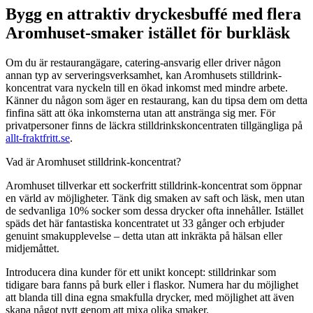
Bygg en attraktiv dryckesbuffé med flera
Aromhuset-smaker istället för burkläsk
Om du är restaurangägare, catering-ansvarig eller driver någon
annan typ av serveringsverksamhet, kan Aromhusets stilldrink-
koncentrat vara nyckeln till en ökad inkomst med mindre arbete.
Känner du någon som äger en restaurang, kan du tipsa dem om detta
finfina sätt att öka inkomsterna utan att anstränga sig mer. För
privatpersoner finns de läckra stilldrinkskoncentraten tillgängliga på
allt-fraktfritt.se
.
Vad är Aromhuset stilldrink-koncentrat?
Aromhuset tillverkar ett sockerfritt stilldrink-koncentrat som öppnar
en värld av möjligheter. Tänk dig smaken av saft och läsk, men utan
de sedvanliga 10% socker som dessa drycker ofta innehåller. Istället
späds det här fantastiska koncentratet ut 33 gånger och erbjuder
genuint smakupplevelse – detta utan att inkräkta på hälsan eller
midjemåttet.
Introducera dina kunder för ett unikt koncept: stilldrinkar som
tidigare bara fanns på burk eller i flaskor. Numera har du möjlighet
att blanda till dina egna smakfulla drycker, med möjlighet att även
skapa något nytt genom att mixa olika smaker.