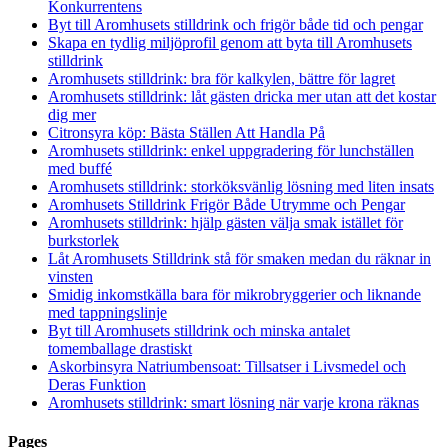
Konkurrentens
Byt till Aromhusets stilldrink och frigör både tid och pengar
Skapa en tydlig miljöprofil genom att byta till Aromhusets
stilldrink
Aromhusets stilldrink: bra för kalkylen, bättre för lagret
Aromhusets stilldrink: låt gästen dricka mer utan att det kostar
dig mer
Citronsyra köp: Bästa Ställen Att Handla På
Aromhusets stilldrink: enkel uppgradering för lunchställen
med buffé
Aromhusets stilldrink: storköksvänlig lösning med liten insats
Aromhusets Stilldrink Frigör Både Utrymme och Pengar
Aromhusets stilldrink: hjälp gästen välja smak istället för
burkstorlek
Låt Aromhusets Stilldrink stå för smaken medan du räknar in
vinsten
Smidig inkomstkälla bara för mikrobryggerier och liknande
med tappningslinje
Byt till Aromhusets stilldrink och minska antalet
tomemballage drastiskt
Askorbinsyra Natriumbensoat: Tillsatser i Livsmedel och
Deras Funktion
Aromhusets stilldrink: smart lösning när varje krona räknas
Pages