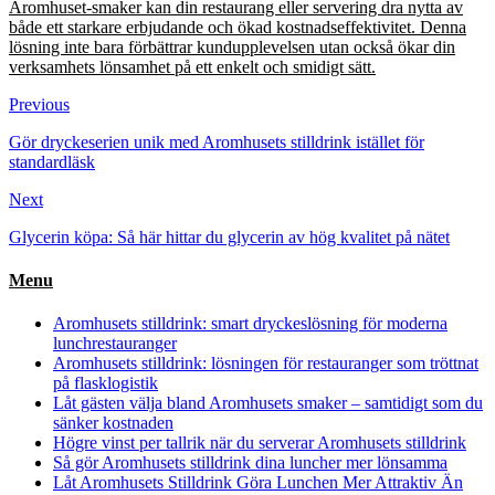
Aromhuset-smaker kan din restaurang eller servering dra nytta av
både ett starkare erbjudande och ökad kostnadseffektivitet. Denna
lösning inte bara förbättrar kundupplevelsen utan också ökar din
verksamhets lönsamhet på ett enkelt och smidigt sätt.
Previous
Gör dryckeserien unik med Aromhusets stilldrink istället för
standardläsk
Next
Glycerin köpa: Så här hittar du glycerin av hög kvalitet på nätet
Menu
Aromhusets stilldrink: smart dryckeslösning för moderna
lunchrestauranger
Aromhusets stilldrink: lösningen för restauranger som tröttnat
på flasklogistik
Låt gästen välja bland Aromhusets smaker – samtidigt som du
sänker kostnaden
Högre vinst per tallrik när du serverar Aromhusets stilldrink
Så gör Aromhusets stilldrink dina luncher mer lönsamma
Låt Aromhusets Stilldrink Göra Lunchen Mer Attraktiv Än