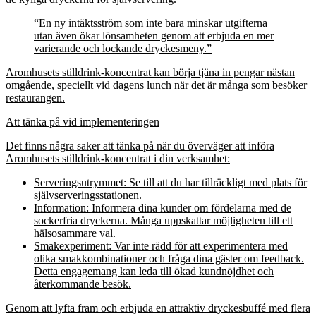
“En ny intäktsström som inte bara minskar utgifterna
utan även ökar lönsamheten genom att erbjuda en mer
varierande och lockande dryckesmeny.”
Aromhusets stilldrink-koncentrat kan börja tjäna in pengar nästan
omgående, speciellt vid dagens lunch när det är många som besöker
restaurangen.
Att tänka på vid implementeringen
Det finns några saker att tänka på när du överväger att införa
Aromhusets stilldrink-koncentrat i din verksamhet:
Serveringsutrymmet: Se till att du har tillräckligt med plats för
självserveringsstationen.
Information: Informera dina kunder om fördelarna med de
sockerfria dryckerna. Många uppskattar möjligheten till ett
hälsosammare val.
Smakexperiment: Var inte rädd för att experimentera med
olika smakkombinationer och fråga dina gäster om feedback.
Detta engagemang kan leda till ökad kundnöjdhet och
återkommande besök.
Genom att lyfta fram och erbjuda en attraktiv dryckesbuffé med flera