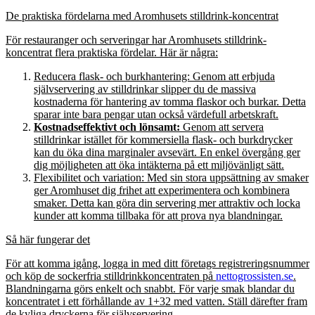
De praktiska fördelarna med Aromhusets stilldrink-koncentrat
För restauranger och serveringar har Aromhusets stilldrink-
koncentrat flera praktiska fördelar. Här är några:
Reducera flask- och burkhantering: Genom att erbjuda
självservering av stilldrinkar slipper du de massiva
kostnaderna för hantering av tomma flaskor och burkar. Detta
sparar inte bara pengar utan också värdefull arbetskraft.
Kostnadseffektivt och lönsamt:
Genom att servera
stilldrinkar istället för kommersiella flask- och burkdrycker
kan du öka dina marginaler avsevärt. En enkel övergång ger
dig möjligheten att öka intäkterna på ett miljövänligt sätt.
Flexibilitet och variation: Med sin stora uppsättning av smaker
ger Aromhuset dig frihet att experimentera och kombinera
smaker. Detta kan göra din servering mer attraktiv och locka
kunder att komma tillbaka för att prova nya blandningar.
Så här fungerar det
För att komma igång, logga in med ditt företags registreringsnummer
och köp de sockerfria stilldrinkkoncentraten på
nettogrossisten.se
.
Blandningarna görs enkelt och snabbt. För varje smak blandar du
koncentratet i ett förhållande av 1+32 med vatten. Ställ därefter fram
de kyliga dryckerna för självservering.