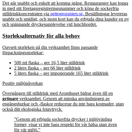
Det går snabbt och enkelt att komma igång. Restauranger kan logga
in med sitt företagsregistreringsnummer och köpa de sockerfria
stilldrinkkoncentraten via
nettogrossisten.se
. Beställningar levereras
snabbt och smidigt, och inom kort kan du erbjuda dina kunder en ny
och spännande dryckesupplevelse vid lunchbordet.
Storleksalternativ för alla behov
Oavsett storleken på din verksamhet finns passande
förpackningsstorlekar:
500 ml flaska – ger 16,5 liter stilldrink
2 liters flaska – ger 66 liter stilldrink
5 liters flaska – ger imponerande 165 liter stilldrink
Positiv miljöpåverkan
Övergången till stilldrink med Aromhuset bidrar även till en
grönare
verksamhet. Genom att minska användningen av
engångsburkar och -flaskor reducerar du inte bara kostnader, utan
också ditt ekologiska fotavtryck.
”Genom att erbjuda sockerfria drycker i miljövänliga
former, visar vi inte bara respekt för vår hälsa utan även
för vår miljö.”