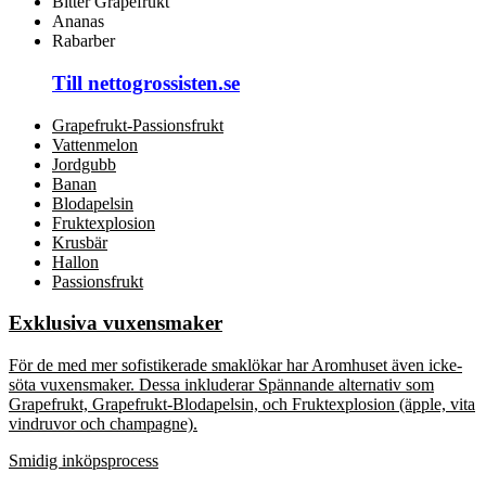
Bitter Grapefrukt
Ananas
Rabarber
Till nettogrossisten.se
Grapefrukt-Passionsfrukt
Vattenmelon
Jordgubb
Banan
Blodapelsin
Fruktexplosion
Krusbär
Hallon
Passionsfrukt
Exklusiva vuxensmaker
För de med mer sofistikerade smaklökar har Aromhuset även icke-
söta vuxensmaker. Dessa inkluderar Spännande alternativ som
Grapefrukt, Grapefrukt-Blodapelsin, och Fruktexplosion (äpple, vita
vindruvor och champagne).
Smidig inköpsprocess