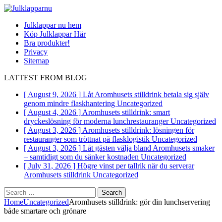
Julklappar nu hem
Köp Julklappar Här
Bra produkter!
Privacy
Sitemap
LATTEST FROM BLOG
[ August 9, 2026 ]
Låt Aromhusets stilldrink betala sig själv
genom mindre flaskhantering
Uncategorized
[ August 4, 2026 ]
Aromhusets stilldrink: smart
dryckeslösning för moderna lunchrestauranger
Uncategorized
[ August 3, 2026 ]
Aromhusets stilldrink: lösningen för
restauranger som tröttnat på flasklogistik
Uncategorized
[ August 3, 2026 ]
Låt gästen välja bland Aromhusets smaker
– samtidigt som du sänker kostnaden
Uncategorized
[ July 31, 2026 ]
Högre vinst per tallrik när du serverar
Aromhusets stilldrink
Uncategorized
Search
for:
Home
Uncategorized
Aromhusets stilldrink: gör din lunchservering
både smartare och grönare