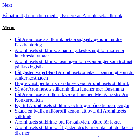
Next
Få bättre flyt i lunchen med självserverad Aromhuset-stilldrink
Menu
Låt Aromhusets stilldrink betala sig själv genom mindre
flaskhantering
Aromhusets stilldrink: smart dryckeslösning för moderna
lunchrestauranger
Aromhusets stilldrink: lösningen för restauranger som tröttnat
på flasklogistik
Låt gästen välja bland Aromhusets smaker – samtidigt som du
sänker kostnaden
Högre vinst per tallrik när du serverar Aromhusets stilldrink
Så gör Aromhusets stilldrink dina luncher mer lönsamma
Låt Aromhusets Stilldrink Göra Lunchen Mer Attraktiv Än
Konkurrentens
Byt till Aromhusets stilldrink och frigör både tid och pengar
Skapa en tydlig miljöprofil genom att byta till Aromhusets
stilldrink
Aromhusets stilldrink: bra för kalkylen, bättre för lagret
Aromhusets stilldrink: låt gästen dricka mer utan att det kostar
dig mer