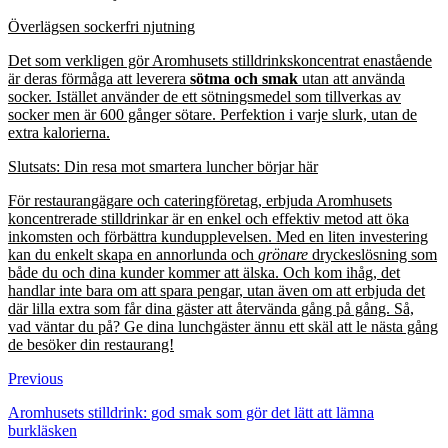
Överlägsen sockerfri njutning
Det som verkligen gör Aromhusets stilldrinkskoncentrat enastående
är deras förmåga att leverera
sötma och smak
utan att använda
socker. Istället använder de ett sötningsmedel som tillverkas av
socker men är 600 gånger sötare. Perfektion i varje slurk, utan de
extra kalorierna.
Slutsats: Din resa mot smartera luncher börjar här
För restaurangägare och cateringföretag, erbjuda Aromhusets
koncentrerade stilldrinkar är en enkel och effektiv metod att öka
inkomsten och förbättra kundupplevelsen. Med en liten investering
kan du enkelt skapa en annorlunda och
grönare
dryckeslösning som
både du och dina kunder kommer att älska. Och kom ihåg, det
handlar inte bara om att spara pengar, utan även om att erbjuda det
där lilla extra som får dina gäster att återvända gång på gång. Så,
vad väntar du på? Ge dina lunchgäster ännu ett skäl att le nästa gång
de besöker din restaurang!
Previous
Aromhusets stilldrink: god smak som gör det lätt att lämna
burkläsken