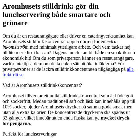
Aromhusets stilldrink: gör din
lunchservering både smartare och
grönare
Om du är en restaurangägare eller driver en cateringverksamhet kan
Aromhusets stilldrink koncentrat öppna dörren för en
extra
inkomstström
med minimalt ytterligare arbete. Och vem tackar nej
till lite mer klirr i kassan? Dagens lunch kan bli både en smakrik och
ekonomisk hit! Om du som privatperson känner en restaurangägare,
varför inte tipsa dem om detta enkla sätt att öka intäkterna? För
privatpersoner är de läckra stilldrinkkoncentraten tillgängliga på
allt-
fraktfritt.se
.
Vad är Aromhusets stilldrinkskoncentrat?
Aromhuset tillverkar ett unikt stilldrinkskoncentrat som är både gott
och sockerfritt. Medan traditionell saft och läsk kan innehålla upp till
10% socker, bjuder Aromhusets drycker på samma goda smak men
utan alla extra kalorier. De koncentrerade dryckerna ska spädas ut
33 gånger, vilket innebär att en enda flaska kan ge
mycket dryck
för pengarna
.
Perfekt för lunchserveringar