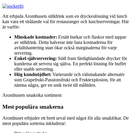
Att erbjuda Aromhusets stilldrink som en dryckeslösning vid lunch
kan vara ett strålande val för restauranger och lunchserveringar. Här
är varför:
Minskade kostnader:
Ersätt burkar och flaskor med tappar
av stilldrink. Detta halverar inte bara kostnaderna för
avfallshantering utan ökar också marginalerna för varje
servering.
Enkel självservering:
Ställ fram färdigblandade drycker för
kunderna att servera sig själva. En perfekt lösning för buffet
eller snabb servering.
Hög kundnöjdhet:
Varierande och välsmakande alternativ
som Grapefrukt-Passionsfrukt och Fruktexplosion, för att
nämna några, ger en unik twist till måltiden.
Aromhusets smakrika sortiment
Mest populära smakerna
Aromhuset erbjuder ett brett urval med något för alla smaklökar. De
mest populära sorterna inkluderar: