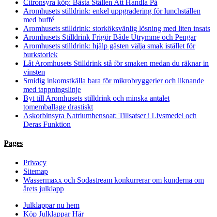
Citronsyra köp: Bästa Ställen Att Handla På
Aromhusets stilldrink: enkel uppgradering för lunchställen
med buffé
Aromhusets stilldrink: storköksvänlig lösning med liten insats
Aromhusets Stilldrink Frigör Både Utrymme och Pengar
Aromhusets stilldrink: hjälp gästen välja smak istället för
burkstorlek
Låt Aromhusets Stilldrink stå för smaken medan du räknar in
vinsten
Smidig inkomstkälla bara för mikrobryggerier och liknande
med tappningslinje
Byt till Aromhusets stilldrink och minska antalet
tomemballage drastiskt
Askorbinsyra Natriumbensoat: Tillsatser i Livsmedel och
Deras Funktion
Pages
Privacy
Sitemap
Wassermaxx och Sodastream konkurrerar om kunderna om
årets julklapp
Julklappar nu hem
Köp Julklappar Här