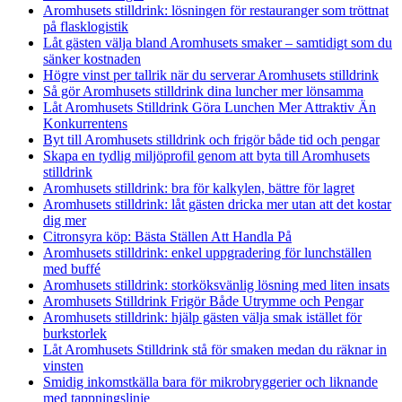
Aromhusets stilldrink: lösningen för restauranger som tröttnat
på flasklogistik
Låt gästen välja bland Aromhusets smaker – samtidigt som du
sänker kostnaden
Högre vinst per tallrik när du serverar Aromhusets stilldrink
Så gör Aromhusets stilldrink dina luncher mer lönsamma
Låt Aromhusets Stilldrink Göra Lunchen Mer Attraktiv Än
Konkurrentens
Byt till Aromhusets stilldrink och frigör både tid och pengar
Skapa en tydlig miljöprofil genom att byta till Aromhusets
stilldrink
Aromhusets stilldrink: bra för kalkylen, bättre för lagret
Aromhusets stilldrink: låt gästen dricka mer utan att det kostar
dig mer
Citronsyra köp: Bästa Ställen Att Handla På
Aromhusets stilldrink: enkel uppgradering för lunchställen
med buffé
Aromhusets stilldrink: storköksvänlig lösning med liten insats
Aromhusets Stilldrink Frigör Både Utrymme och Pengar
Aromhusets stilldrink: hjälp gästen välja smak istället för
burkstorlek
Låt Aromhusets Stilldrink stå för smaken medan du räknar in
vinsten
Smidig inkomstkälla bara för mikrobryggerier och liknande
med tappningslinje