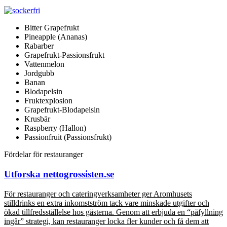
Bitter Grapefrukt
Pineapple (Ananas)
Rabarber
Grapefrukt-Passionsfrukt
Vattenmelon
Jordgubb
Banan
Blodapelsin
Fruktexplosion
Grapefrukt-Blodapelsin
Krusbär
Raspberry (Hallon)
Passionfruit (Passionsfrukt)
Fördelar för restauranger
Utforska nettogrossisten.se
För restauranger och cateringverksamheter ger Aromhusets
stilldrinks en extra inkomstström tack vare minskade utgifter och
ökad tillfredsställelse hos gästerna. Genom att erbjuda en “påfyllning
ingår” strategi, kan restauranger locka fler kunder och få dem att