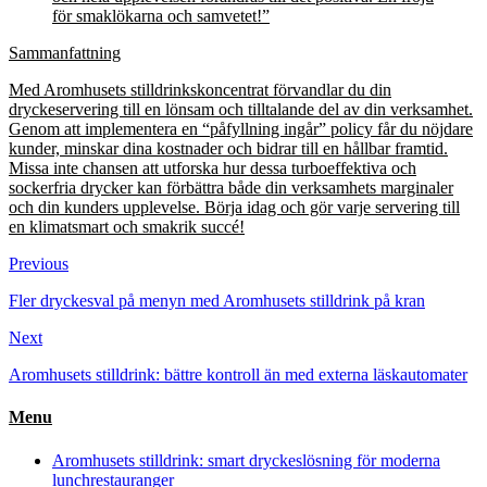
för smaklökarna och samvetet!”
Sammanfattning
Med Aromhusets stilldrinkskoncentrat förvandlar du din
dryckeservering till en lönsam och tilltalande del av din verksamhet.
Genom att implementera en “påfyllning ingår” policy får du nöjdare
kunder, minskar dina kostnader och bidrar till en hållbar framtid.
Missa inte chansen att utforska hur dessa turboeffektiva och
sockerfria drycker kan förbättra både din verksamhets marginaler
och din kunders upplevelse. Börja idag och gör varje servering till
en klimatsmart och smakrik succé!
Previous
Fler dryckesval på menyn med Aromhusets stilldrink på kran
Next
Aromhusets stilldrink: bättre kontroll än med externa läskautomater
Menu
Aromhusets stilldrink: smart dryckeslösning för moderna
lunchrestauranger