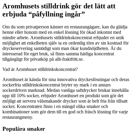
Aromhusets stilldrink gör det lätt att
erbjuda “påfyllning ingår”
Om du som privatperson känner en restaurangägare, kan du glädja
henne eller honom med en enkel lösning för ökad inkomst med
mindre arbete. Aromhusets stilldrinkskoncentrat erbjuder en unik
möjlighet att enkelheten själv ta en ordentlig törn av sin kostnad för
dryckeservering samtidigt som man ökar kundnöjdheten. Är du
intresserad för eget bruk, så finns samma härliga koncentrat
tillgängligt för privatköp på allt-fraktfritt.se.
Vad är Aromhuset stilldrinkskoncentrat?
Aromhuset är kända för sina innovativa dryckeslösningar och deras
sockerfria stilldrinkskoncentrat bryter ny mark i en annars
sockerdriven marknad. Medan vanliga saftdrycker brukar innehålla
upp till 10% socker, erbjuder Aromhuset en produkt som gör det
möjligt att servera välsmakande drycker som är helt fria från tillsatt
socker. Koncentraten finns i en mängd olika smaker och
kombinationer som gör dem till en god och fräsch lösning för varje
restaurangmeny.
Populära smaker