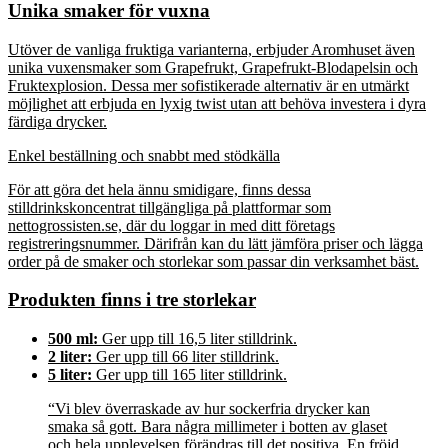
Unika smaker för vuxna
Utöver de vanliga fruktiga varianterna, erbjuder Aromhuset även
unika vuxensmaker som Grapefrukt, Grapefrukt-Blodapelsin och
Fruktexplosion. Dessa mer sofistikerade alternativ är en utmärkt
möjlighet att erbjuda en lyxig twist utan att behöva investera i dyra
färdiga drycker.
Enkel beställning och snabbt med stödkälla
För att göra det hela ännu smidigare, finns dessa
stilldrinkskoncentrat tillgängliga på plattformar som
nettogrossisten.se, där du loggar in med ditt företags
registreringsnummer. Därifrån kan du lätt jämföra priser och lägga
order på de smaker och storlekar som passar din verksamhet bäst.
Produkten finns i tre storlekar
500 ml:
Ger upp till 16,5 liter stilldrink.
2 liter:
Ger upp till 66 liter stilldrink.
5 liter:
Ger upp till 165 liter stilldrink.
“Vi blev överraskade av hur sockerfria drycker kan
smaka så gott. Bara några millimeter i botten av glaset
och hela upplevelsen förändras till det positiva. En fröjd