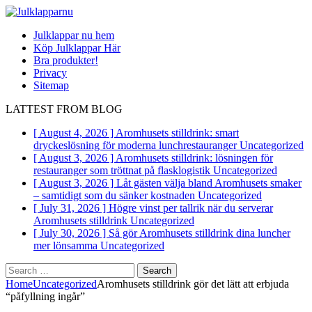
Julklappar nu hem
Köp Julklappar Här
Bra produkter!
Privacy
Sitemap
LATTEST FROM BLOG
[ August 4, 2026 ]
Aromhusets stilldrink: smart
dryckeslösning för moderna lunchrestauranger
Uncategorized
[ August 3, 2026 ]
Aromhusets stilldrink: lösningen för
restauranger som tröttnat på flasklogistik
Uncategorized
[ August 3, 2026 ]
Låt gästen välja bland Aromhusets smaker
– samtidigt som du sänker kostnaden
Uncategorized
[ July 31, 2026 ]
Högre vinst per tallrik när du serverar
Aromhusets stilldrink
Uncategorized
[ July 30, 2026 ]
Så gör Aromhusets stilldrink dina luncher
mer lönsamma
Uncategorized
Search
for:
Home
Uncategorized
Aromhusets stilldrink gör det lätt att erbjuda
“påfyllning ingår”