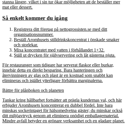
stanna längre, vilket i sin tur ökar möjligheten att de beställer mer
mat eller dessert.
Så enkelt kommer du igång
Registrera ditt företag på nettogrossisten.se med ditt
organisationsnummer.
Beställ Aromhusets stilldrinkskoncentrat i önskade smaker
och storlekar.
Mixa koncentratet med vatten i förhållandet 1+32.
Ställ ut drycken för självservering och låt gästerna njuta.
För restauranger som tidigare har serverat flaskor eller burkar,
innebär detta en direkt besparing. Bara hanteringen och
återvinningen av glas och plast är en kostnad som snabbt kan
elimineras och istället ytterligare förbättra marginalerna.
Bättre för plånboken och planeten
Tankar kring hållbarhet fortsätter att prägla kundernas val, och här
erbjuder Aromhusets koncentrerat en dubbel fördel. Inte bara
minskas sockerintaget för hälsomedvetna gäster; du minskar också
ditt miljöavtryck genom att eliminera onödigt emballagematerial.
Mindre avfall betyder en grönare verksamhet och en gladare planet.